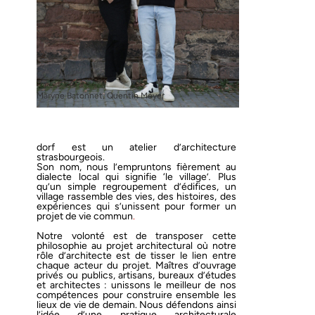
Maryne Batonnet, Quentin Meyer
dorf
est un atelier d’architecture
strasbourgeois.
Son nom, nous l’empruntons fièrement au
dialecte local qui signifie ‘le
village’
.
Plus
qu’un simple regroupement d’édifice
s
, un
village rassemble des vies, des histoires, des
expériences qui s’unissent pour former un
projet de vie commun
.
Notre
volonté
est de transposer cette
philosophie au projet architectural où notre
rôle d’architecte est de tisser le lien entre
chaque acteur du projet.
Maîtres d’ouvrage
privés ou publics, artisans, bureaux d’études
et architectes :
unissons
le meilleur de nos
compétences pour construire
ensemble
les
lieux de vie de demain. Nous défendons ainsi
l’idée d’une pratique architecturale